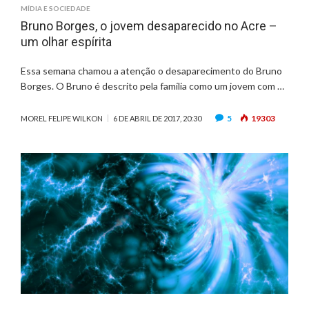
D
MÍDIA E SOCIEDADE
E
Bruno Borges, o jovem desaparecido no Acre –
C
um olhar espírita
A
B
Essa semana chamou a atenção o desaparecimento do Bruno
E
Borges. O Bruno é descrito pela família como um jovem com …
Ç
A
–
5
19303
MOREL FELIPE WILKON
6 DE ABRIL DE 2017, 20:30
U
M
A
V
I
S
Ã
O
E
S
P
Í
R