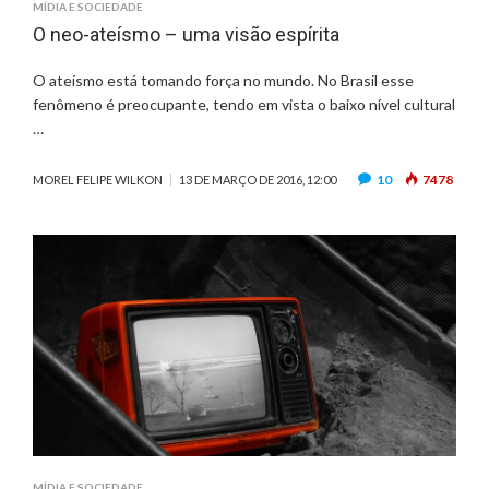
MÍDIA E SOCIEDADE
I
O neo-ateísmo – uma visão espírita
T
A
O ateísmo está tomando força no mundo. No Brasil esse
fenômeno é preocupante, tendo em vista o baixo nível cultural
…
10
7478
MOREL FELIPE WILKON
13 DE MARÇO DE 2016, 12:00
MÍDIA E SOCIEDADE