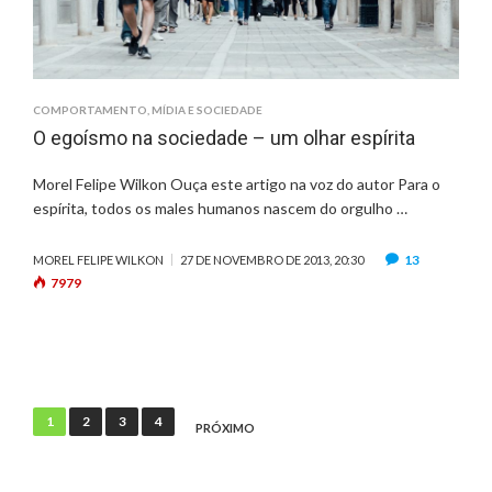
COMPORTAMENTO
,
MÍDIA E SOCIEDADE
O egoísmo na sociedade – um olhar espírita
Morel Felipe Wilkon Ouça este artigo na voz do autor Para o
espírita, todos os males humanos nascem do orgulho …
13
MOREL FELIPE WILKON
27 DE NOVEMBRO DE 2013, 20:30
7979
N
1
2
3
4
PRÓXIMO
a
v