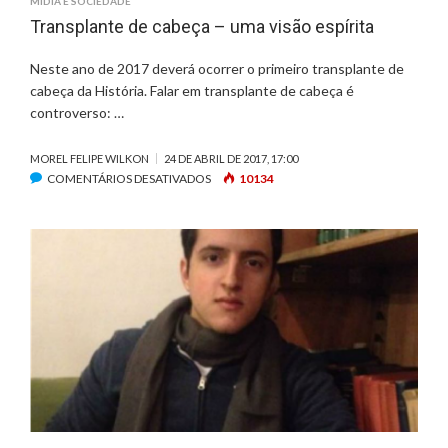
MÍDIA E SOCIEDADE
Transplante de cabeça – uma visão espírita
Neste ano de 2017 deverá ocorrer o primeiro transplante de
cabeça da História. Falar em transplante de cabeça é
controverso: …
MOREL FELIPE WILKON
24 DE ABRIL DE 2017, 17:00
COMENTÁRIOS DESATIVADOS
E
10134
M
T
R
A
N
S
P
L
A
N
T
E