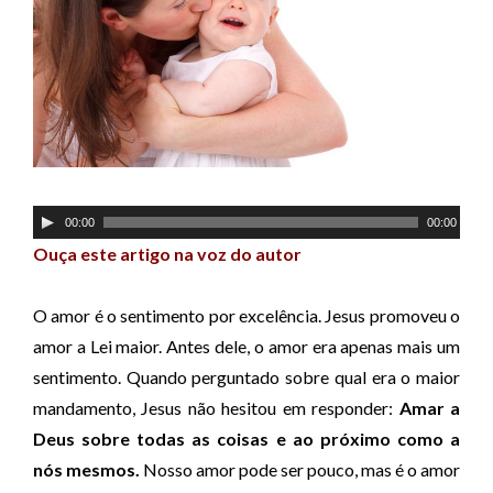
T
00:00
00:00
o
Ouça este artigo na voz do autor
c
a
O amor é o sentimento por excelência. Jesus promoveu o
d
amor a Lei maior. Antes dele, o amor era apenas mais um
o
sentimento. Quando perguntado sobre qual era o maior
r
mandamento, Jesus não hesitou em responder:
Amar a
d
Deus sobre todas as coisas e ao próximo como a
e
nós mesmos.
Nosso amor pode ser pouco, mas é o amor