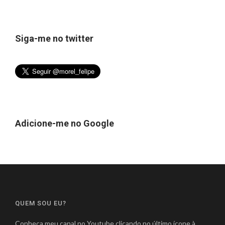
Siga-me no twitter
Adicione-me no Google
QUEM SOU EU?
Conheça meu canal no Youtube clicando no último ícone à