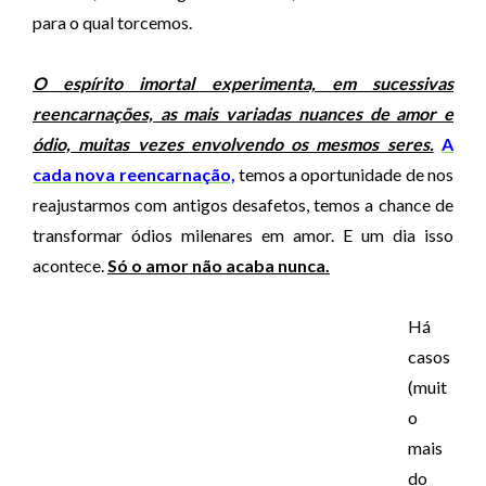
para o qual torcemos.
O espírito imortal experimenta, em sucessivas
reencarnações, as mais variadas nuances de amor e
ódio, muitas vezes envolvendo os mesmos seres.
A
cada nova reencarnação,
temos a oportunidade de nos
reajustarmos com antigos desafetos, temos a chance de
transformar ódios milenares em amor. E um dia isso
acontece.
Só o amor não acaba nunca.
Há
casos
(muit
o
mais
do