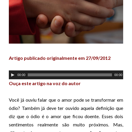
Artigo publicado originalmente em 27/09/2012
T
00:00
00:00
o
Ouça este artigo na voz do autor
c
a
Você já ouviu falar que o amor pode se transformar em
d
ódio? Também já deve ter ouvido aquela definição que
o
diz que o ódio é o amor que ficou doente. Esses dois
r
sentimentos realmente são muito próximos. Mas,