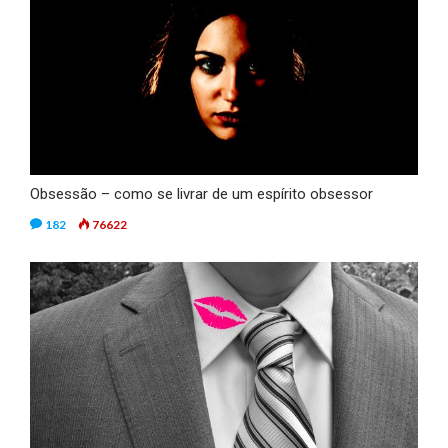
Obsessão – como se livrar de um espírito obsessor
182
76622