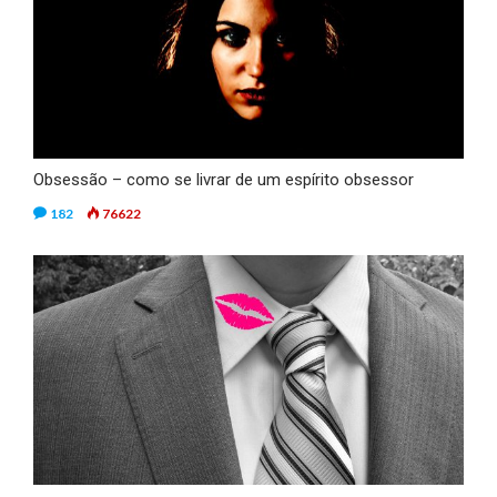
Obsessão – como se livrar de um espírito obsessor
182
76622