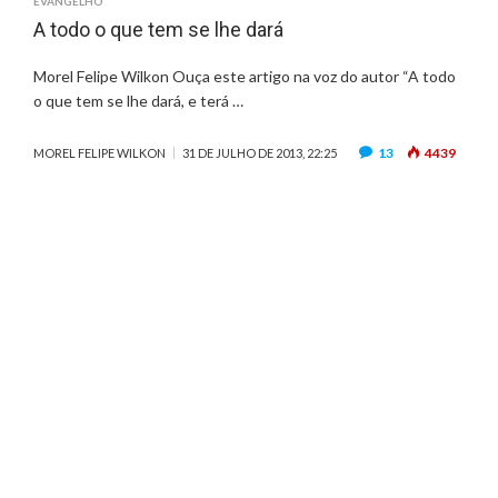
EVANGELHO
A todo o que tem se lhe dará
Morel Felipe Wilkon Ouça este artigo na voz do autor “A todo
o que tem se lhe dará, e terá …
13
4439
MOREL FELIPE WILKON
31 DE JULHO DE 2013, 22:25