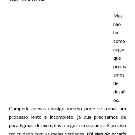
Mas
não
há
como
negar
que
precis
amos
de
desafi
os.
Competir apenas consigo mesmo pode se tornar um
processo lento e incompleto, já que precisamos de
paradigmas, de exemplos a seguir e a suplantar. É preciso
ter cuidado com as meias verdades.
Há algo de errado