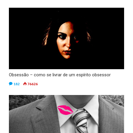
Obsessão – como se livrar de um espírito obsessor
182
76626