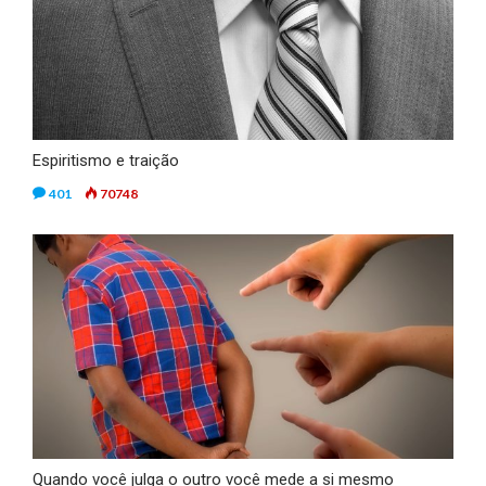
Espiritismo e traição
401
70748
Quando você julga o outro você mede a si mesmo