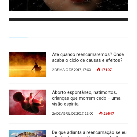
Até quando reencarnaremos? Onde
acaba o ciclo de causas e efeitos?
17107
2 DE MAIO DE 2017, 17:00
Aborto espontâneo, natimortos,
crianças que morrem cedo – uma
visão espírita
26847
26 DE ABRIL DE 2017, 18:00
De que adianta a reencarnação se eu