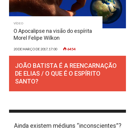
VÍDEO
O Apocalipse na visão do espírita
Morel Felipe Wilkon
6454
20 DE MARÇO DE 2017, 17:00
JOÃO BATISTA É A REENCARNAÇÃO
DE ELIAS / O QUE É O ESPÍRITO
SANTO?
Ainda existem médiuns “inconscientes”?