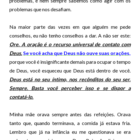
problemas, e nem sempre sabemos como agir com os
d
problemas que nos desafiam.
i
o
Na maior parte das vezes em que alguém me pede
conselhos, eu não tenho conselhos a dar. A não ser este:
Ore. A oração é o recurso universal de contato com
Deus.
Se você acha que Deus não ouve suas orações,
porque você é insignificante demais para ocupar o tempo
de Deus, você esqueceu que Deus está dentro de você.
Deus está no seu íntimo, nos recônditos do seu ser.
Sempre. Basta você perceber isso e se dispor a
contatá-lo.
Minha mãe orava sempre antes das refeições. Orava
tanto que, quando terminava, a comida já estava fria.
Lembro que já na infância eu me questionava se era