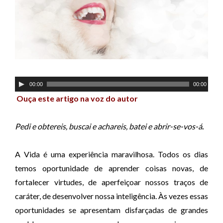
T
00:00
00:00
o
Ouça este artigo na voz do auto
r
c
a
Pedi e obtereis, buscai e achareis, batei e abrir-se-vos-á
.
d
o
A Vida é uma experiência maravilhosa. Todos os dias
r
temos oportunidade de aprender coisas novas, de
d
fortalecer virtudes, de aperfeiçoar nossos traços de
e
caráter, de desenvolver nossa inteligência. Às vezes essas
á
oportunidades se apresentam disfarçadas de grandes
u