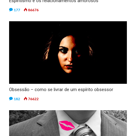
Espiritismo e os relacionamentos amorosos
177
86676
Obsessão – como se livrar de um espírito obsessor
182
76622