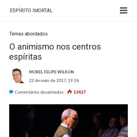
ESPÍRITO IMORTAL
Temas abordados
O animismo nos centros
espíritas
MOREL FELIPE WILKON
22 de maio de 2017, 19:26
Comentários desativados
e
11427
m
O
a
n
i