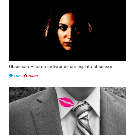
Obsessão – como se livrar de um espírito obsessor
182
76625