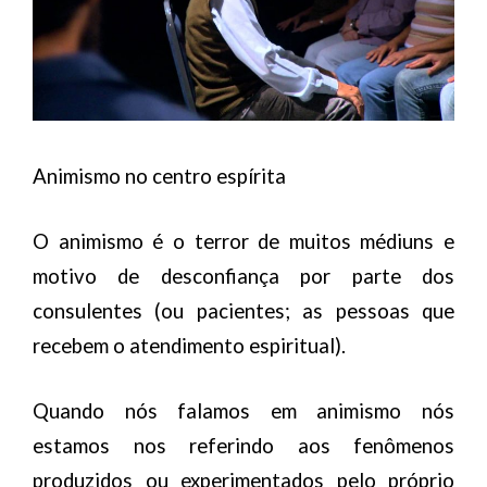
m
i
s
m
o
Animismo no centro espírita
n
o
s
O animismo é o terror de muitos médiuns e
c
motivo de desconfiança por parte dos
e
consulentes (ou pacientes; as pessoas que
n
recebem o atendimento espiritual).
t
r
Quando nós falamos em animismo nós
o
estamos nos referindo aos fenômenos
s
produzidos ou experimentados pelo próprio
e