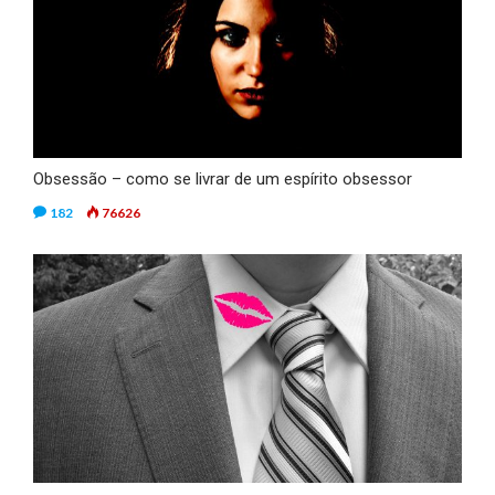
Obsessão – como se livrar de um espírito obsessor
182
76626