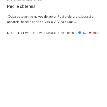
LEIS CÓSMICAS
,
MENTALISMO
Pedi e obtereis
Ouça este artigo na voz do autor Pedi e obtereis, buscai e
achareis, batei e abrir-se-vos-á. A Vida é uma …
16
6030
MOREL FELIPE WILKON
25 DE MARÇO DE 2013, 06:00