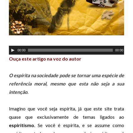
T
00:00
00:00
o
Ouça este artigo na voz do autor
c
a
O espírita na sociedade pode se tornar uma espécie de
d
referência moral, mesmo que esta não seja a sua
o
intenção.
r
d
Imagino que você seja espírita, já que este site trata
e
quase que exclusivamente de temas ligados ao
á
espiritismo
. Se você é espírita, e se assume como
u