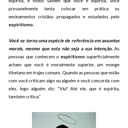
espírita, e todos sabem que você é espírita, você
d
provavelmente tenta colocar em prática os
i
ensinamentos cristãos propagados e estudados pelo
o
espiritismo
.
Você se torna uma espécie de referência em assuntos
morais, mesmo que esta não seja a sua intenção.
As
pessoas que conhecem o
espiritismo
superficialmente
acham que você é moralmente superior, um monge
tibetano em trajes comuns. Quando as pessoas que estão
com você criticam algo ou alguém e você concorda com
eles, logo alguém diz: “Viu? Até ele, que é espírita,
também critica.”