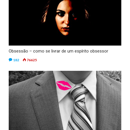
Obsessão – como se livrar de um espírito obsessor
182
76625