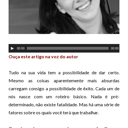
T
00:00
00:00
o
Ouça este artigo na voz do autor
c
a
Tudo na sua vida tem a possibilidade de dar certo.
d
Mesmo as coisas aparentemente mais absurdas
o
carregam consigo a possibilidade de êxito. Cada um de
r
nós nasce com um roteiro básico. Nada é pré-
d
determinado, não existe fatalidade. Mas há uma série de
e
fatores sobre os quais você terá que trabalhar.
á
u