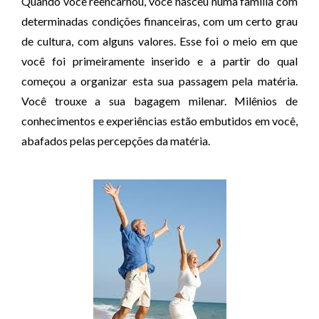
Quando você reencarnou, você nasceu numa família com
d
determinadas condições financeiras, com um certo grau
i
de cultura, com alguns valores. Esse foi o meio em que
o
você foi primeiramente inserido e a partir do qual
começou a organizar esta sua passagem pela matéria.
Você trouxe a sua bagagem milenar. Milênios de
conhecimentos e experiências estão embutidos em você,
abafados pelas percepções da matéria.