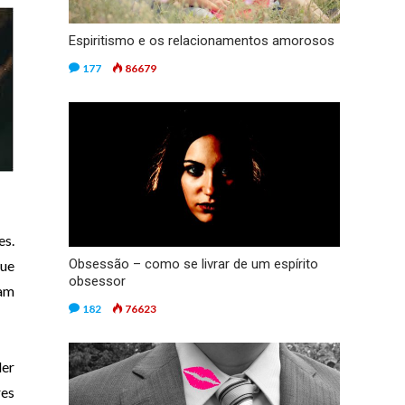
Espiritismo e os relacionamentos amorosos
177
86679
es.
Obsessão – como se livrar de um espírito
que
obsessor
ram
182
76623
der
res