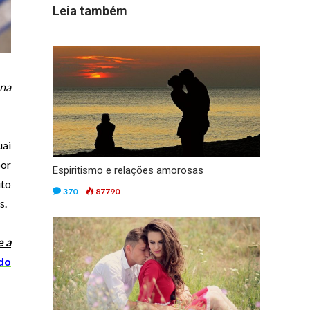
Leia também
 na
uai
por
Espiritismo e relações amorosas
ito
370
87790
s.
e a
 do