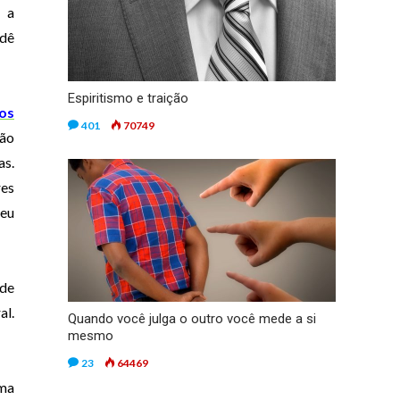
e a
 dê
Espiritismo e traição
os
401
70749
ção
as.
res
eu
 de
al.
Quando você julga o outro você mede a si
mesmo
23
64469
uma