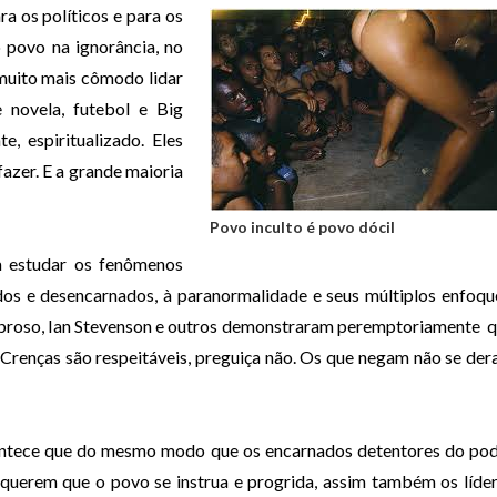
ra os políticos e para os
 povo na ignorância, no
É muito mais cômodo lidar
e novela, futebol e Big
, espiritualizado. Eles
zer. E a grande maioria
Povo inculto é povo dócil
a estudar os fenômenos
dos e desencarnados, à paranormalidade e seus múltiplos enfoqu
broso, Ian Stevenson e outros demonstraram peremptoriamente 
. Crenças são respeitáveis, preguiça não. Os que negam não se de
ntece que do mesmo modo que os encarnados detentores do po
querem que o povo se instrua e progrida, assim também os líde