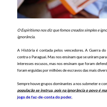
O Espiritismo nos diz que fomos creados simples e igno
ignorância.
A História é contada pelos vencedores. A Guerra do 
contra o Paraguai. Mas nos ensinam que se uniram par
interesses escusos, mas nos ensinam que foram defende
foram erguidas por milhões de escravos das mais divers
Sempre houve grupos dominantes a nos submeter e con
população se instrua, pois na ignorância o povo é mai
jogo de faz-de-conta do poder.