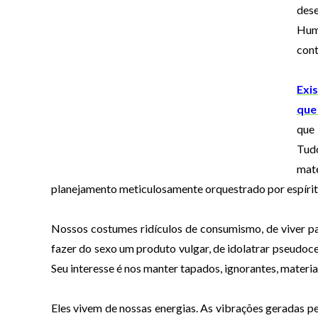
des
Huma
cont
Exi
que
que 
Tudo
mat
planejamento meticulosamente orquestrado por espíritos
Nossos costumes ridículos de consumismo, de viver p
fazer do sexo um produto vulgar, de idolatrar pseudocel
Seu interesse é nos manter tapados, ignorantes, material
Eles vivem de nossas energias. As vibrações geradas 