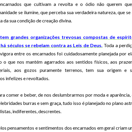
encarnados que cultivam a revolta e o ódio não querem qu
nidade se ilumine, que perceba sua verdadeira natureza, que se
a da sua condição de creação divina.
stem grandes organizações trevosas compostas de espírit
 há séculos se rebelam contra as Leis de Deus.
Toda a perdi
vigora entre os encarnados foi cuidadosamente planejada por el
 o que nos mantém agarrados aos sentidos físicos, aos praze
eriais, aos gozos puramente terrenos, tem sua origem e s
 infelizes e revoltados.
ara comer e beber, de nos deslumbrarmos por moda e aparência,
ebridades burras e sem graça, tudo isso é planejado no plano astr
istas, indiferentes, descrentes.
pelos pensamentos e sentimentos dos encarnados em geral criam 