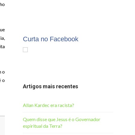
nho
que
ia,
Curta no Facebook
ita
m o
é o
Artigos mais recentes
Allan Kardec era racista?
Quem disse que Jesus é o Governador
espiritual da Terra?