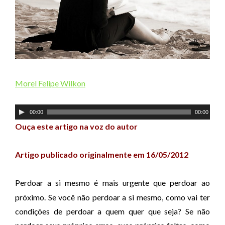
Morel Felipe Wilkon
T
00:00
00:00
o
Ouça este artigo na voz do autor
c
a
Artigo publicado originalmente em 16/05/2012
d
o
Perdoar a si mesmo é mais urgente que perdoar ao
r
próximo. Se você não perdoar a si mesmo, como vai ter
d
condições de perdoar a quem quer que seja? Se não
e