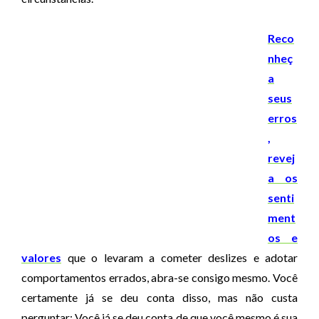
Reco
nheç
a
seus
erros
,
revej
a os
senti
ment
os e
valores
que o levaram a cometer deslizes e adotar
comportamentos errados, abra-se consigo mesmo. Você
certamente já se deu conta disso, mas não custa
perguntar: Você já se deu conta de que você mesmo é sua