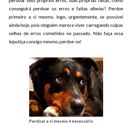
perdoar seus próprios erros, suas próprias faltas, como
á
conseguirá perdoar os erros e faltas alheias? Perdoe
u
primeiro a si mesmo, logo, urgentemente, se possível
d
ainda hoje, pois ninguém merece viver carregando culpas
i
velhas de erros cometidos no passado. Não faça essa
o
injustiça consigo mesmo, perdoe-se!
Perdoar a si mesmo é necessário