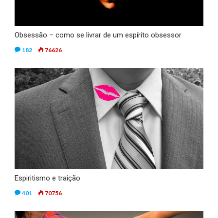
Obsessão – como se livrar de um espírito obsessor
182
76626
Espiritismo e traição
401
70756