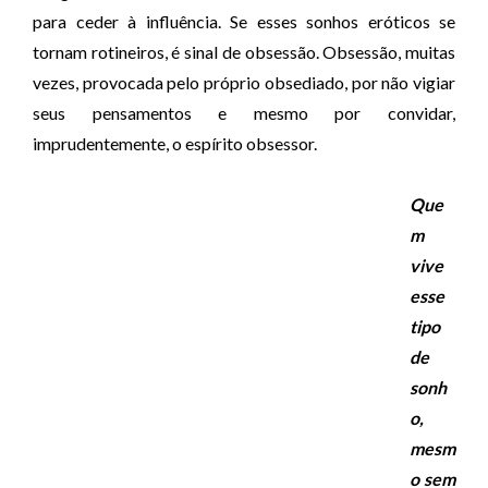
para ceder à influência. Se esses sonhos eróticos se
tornam rotineiros, é sinal de obsessão. Obsessão, muitas
vezes, provocada pelo próprio obsediado, por não vigiar
seus pensamentos e mesmo por convidar,
imprudentemente, o espírito obsessor.
Que
m
vive
esse
tipo
de
sonh
o,
mesm
o sem