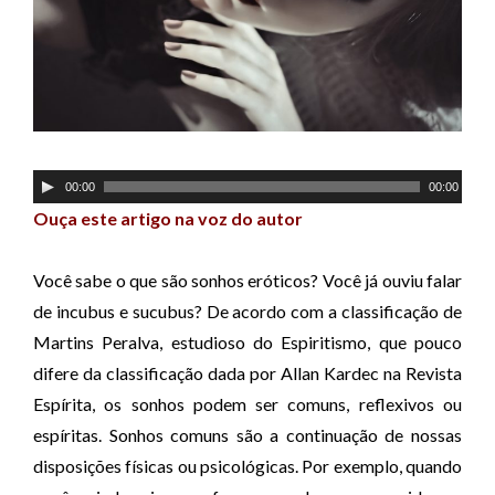
T
00:00
00:00
o
Ouça este artigo na voz do autor
c
a
Você sabe o que são sonhos eróticos? Você já ouviu falar
d
de incubus e sucubus? De acordo com a classificação de
o
Martins Peralva, estudioso do Espiritismo, que pouco
r
difere da classificação dada por Allan Kardec na Revista
d
Espírita, os sonhos podem ser comuns, reflexivos ou
e
espíritas. Sonhos comuns são a continuação de nossas
á
disposições físicas ou psicológicas. Por exemplo, quando
u