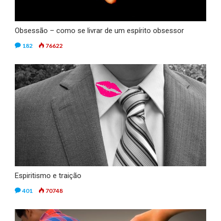
Obsessão – como se livrar de um espírito obsessor
182
76622
Espiritismo e traição
401
70748