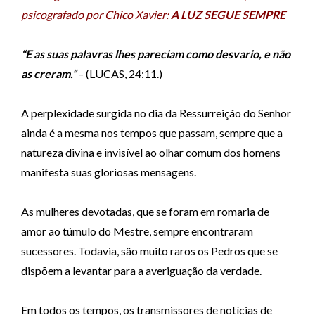
d
psicografado por Chico Xavier:
A LUZ SEGUE SEMPRE
o
r
“E as suas palavras lhes pareciam como desvario, e não
d
as creram.”
– (LUCAS,
24:11.)
e
á
A perplexidade surgida no dia da Ressurreição do Senhor
u
ainda é a mesma nos
tempos que passam, sempre que a
d
natureza divina e invisível ao olhar comum dos
homens
i
manifesta suas gloriosas mensagens.
o
As mulheres devotadas, que se foram em romaria de
amor ao túmulo do Mestre,
sempre encontraram
sucessores. Todavia, são muito raros os Pedros que se
dispõem a
levantar para a averiguação da verdade.
Em todos os tempos, os transmissores de notícias de