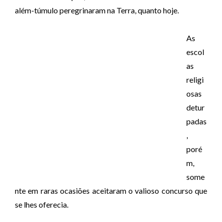
além-túmulo peregrinaram
na Terra, quanto hoje.
As
escol
as
religi
osas
detur
padas
,
poré
m,
some
nte em raras ocasiões aceitaram o
valioso concurso que
se lhes oferecia.