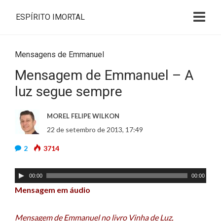
ESPÍRITO IMORTAL
Mensagens de Emmanuel
Mensagem de Emmanuel – A
luz segue sempre
MOREL FELIPE WILKON
22 de setembro de 2013, 17:49
2
3714
T
00:00
00:00
o
Mensagem em áudio
c
a
Mensagem de Emmanuel no livro Vinha de Luz,