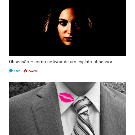
Obsessão – como se livrar de um espírito obsessor
182
76628