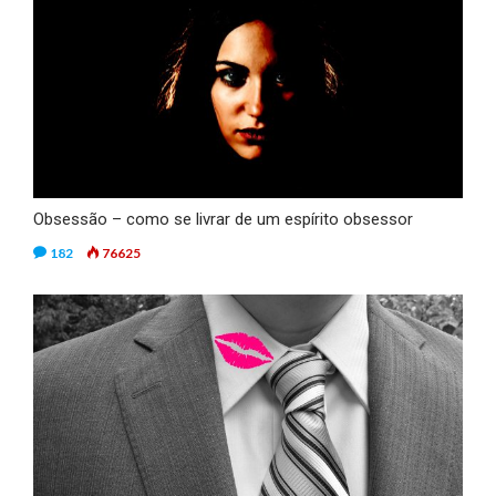
Obsessão – como se livrar de um espírito obsessor
182
76625