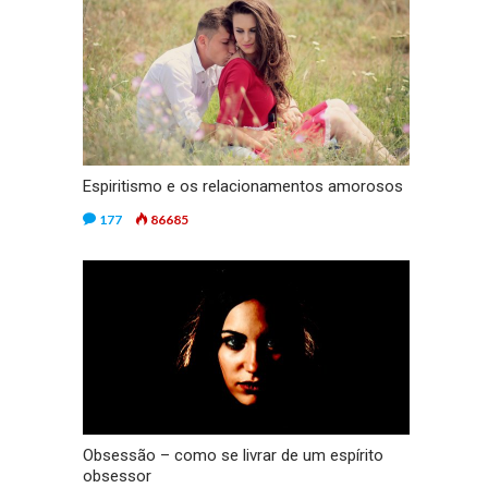
Espiritismo e os relacionamentos amorosos
177
86685
Obsessão – como se livrar de um espírito
obsessor