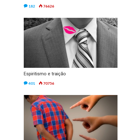
182
76626
Espiritismo e traição
401
70756