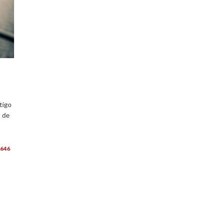
tigo
o de
646