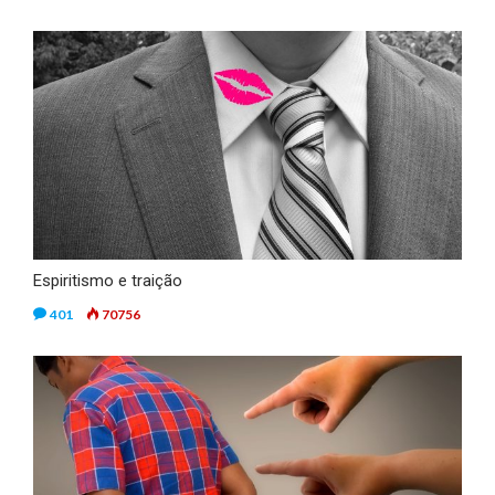
Espiritismo e traição
401
70756