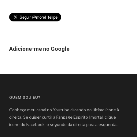
Adicione-me no Google
QUEM SOU EU?
Conheça meu canal no Youtube clicando no último ícone à
direita. Se quiser curtir a Fanpage Espírito Imortal, clique
ícone do Facebook, o segundo da direita para a esquerda.