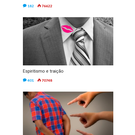
182
76622
Espiritismo e traição
401
70748