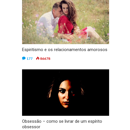
Espiritismo e os relacionamentos amorosos
177
86678
Obsessão – como se livrar de um espírito
obsessor