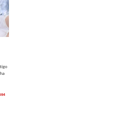
tigo
cha
484