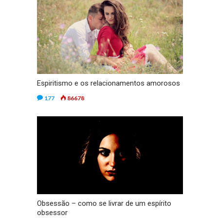
Espiritismo e os relacionamentos amorosos
177
86678
Obsessão – como se livrar de um espírito
obsessor