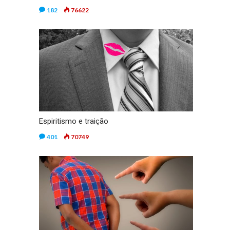
182
76622
Espiritismo e traição
401
70749