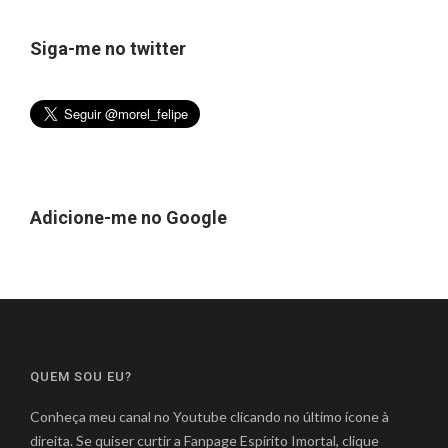
Siga-me no twitter
Adicione-me no Google
QUEM SOU EU?
Conheça meu canal no Youtube clicando no último ícone à
direita. Se quiser curtir a Fanpage Espírito Imortal, clique