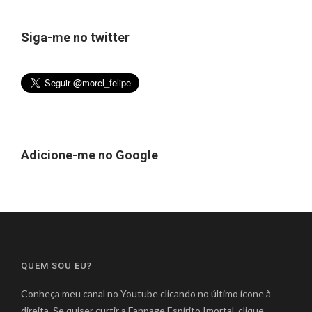
Siga-me no twitter
Adicione-me no Google
QUEM SOU EU?
Conheça meu canal no Youtube clicando no último ícone à
direita. Se quiser curtir a Fanpage Espírito Imortal, clique