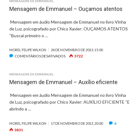
MENSAGENS DE EMMANUEL
Mensagem de Emmanuel – Ouçamos atentos
Mensagem em áudio Mensagem de Emmanuel no livro Vinha
de Luz, psicografado por Chico Xavier: OUÇAMOS ATENTOS
“Buscai primeiro o …
MOREL FELIPE WILKON
24 DE NOVEMBRO DE 2013, 15:00
COMENTÁRIOS DESATIVADOS
E
3722
M
M
MENSAGENS DE EMMANUEL
E
Mensagem de Emmanuel – Auxílio eficiente
N
S
Mensagem em áudio Mensagem de Emmanuel no livro Vinha
A
de Luz, psicografado por Chico Xavier: AUXÍLIO EFICIENTE “E
G
E
abrindo a …
M
D
6
MOREL FELIPE WILKON
17 DE NOVEMBRO DE 2013, 20:00
E
3831
E