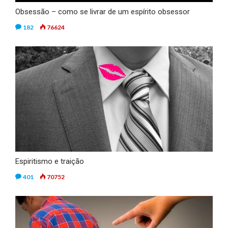
Obsessão – como se livrar de um espírito obsessor
182
76624
Espiritismo e traição
401
70752