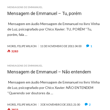
M
M
MENSAGENS DE EMMANUEL
A
Mensagem de Emmanuel – Tu, porém
N
U
Mensagem em áudio Mensagem de Emmanuel no livro Vinha
E
de Luz, psicografado por Chico Xavier: TU, PORÉM “Tu,
L
porém, fala …
–
O
1
MOREL FELIPE WILKON
11 DE NOVEMBRO DE 2013, 04:00
U
3283
Ç
A
M
MENSAGENS DE EMMANUEL
O
Mensagem de Emmanuel – Não entendem
S
A
Mensagem em áudio Mensagem de Emmanuel no livro Vinha
T
de Luz, psicografado por Chico Xavier: NÃO ENTENDEM
E
“Querendo ser doutores da …
N
T
O
2
MOREL FELIPE WILKON
3 DE NOVEMBRO DE 2013, 21:00
3823
S