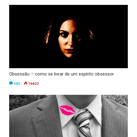
Obsessão – como se livrar de um espírito obsessor
182
76622