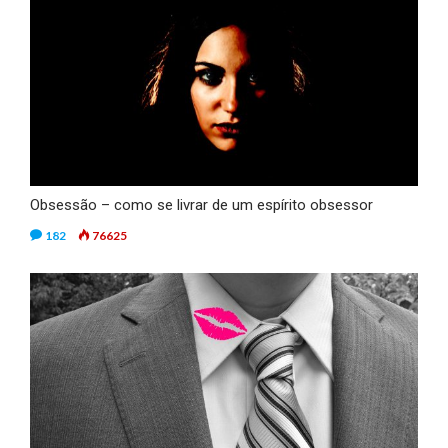
Obsessão – como se livrar de um espírito obsessor
182
76625