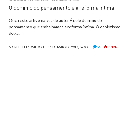
PENSAMENTO E DISCIPLINA
,
REFORMA ÍNTIMA
O domínio do pensamento e a reforma íntima
Ouça este artigo na voz do autor É pelo domínio do
pensamento que trabalhamos a reforma íntima. O espiritismo
deixa …
6
5094
MOREL FELIPE WILKON
11 DE MAIO DE 2012, 06:00