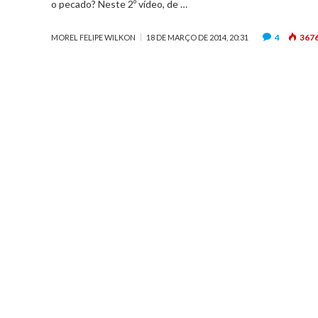
o pecado? Neste 2º vídeo, de …
4
367
MOREL FELIPE WILKON
18 DE MARÇO DE 2014, 20:31