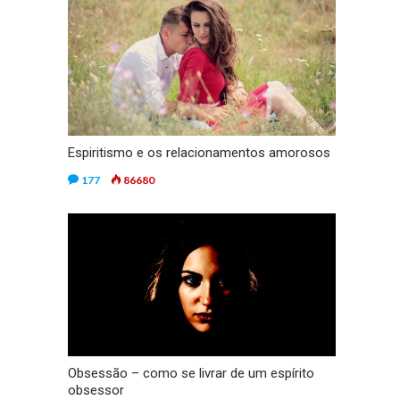
Espiritismo e os relacionamentos amorosos
177
86680
Obsessão – como se livrar de um espírito
obsessor