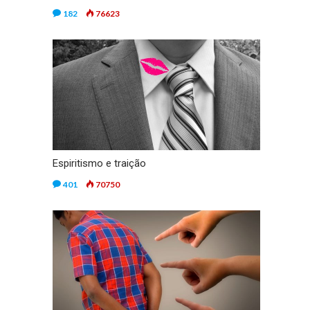
182
76623
Espiritismo e traição
401
70750