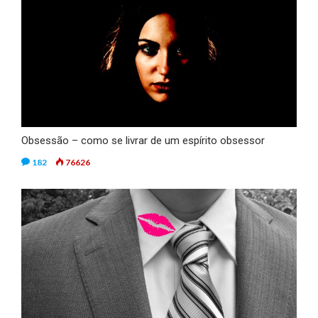
Obsessão – como se livrar de um espírito obsessor
182
76626