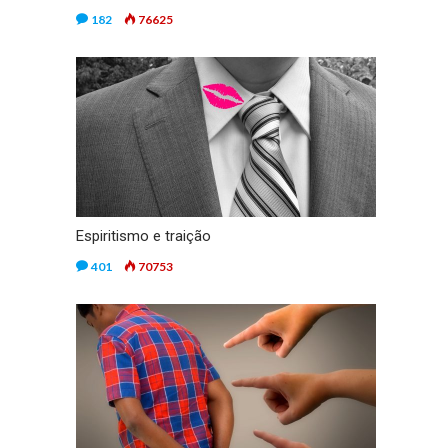
182
76625
Espiritismo e traição
401
70753