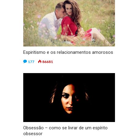
Espiritismo e os relacionamentos amorosos
177
86681
Obsessão – como se livrar de um espírito
obsessor