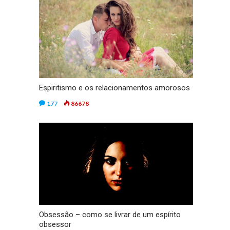
Espiritismo e os relacionamentos amorosos
177
86678
Obsessão – como se livrar de um espírito
obsessor