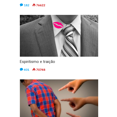
182
76622
Espiritismo e traição
401
70748