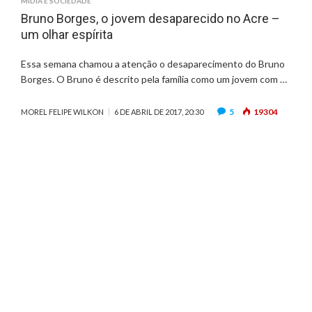
MÍDIA E SOCIEDADE
Bruno Borges, o jovem desaparecido no Acre –
um olhar espírita
Essa semana chamou a atenção o desaparecimento do Bruno
Borges. O Bruno é descrito pela família como um jovem com …
5
19304
MOREL FELIPE WILKON
6 DE ABRIL DE 2017, 20:30