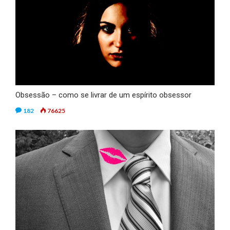
Obsessão – como se livrar de um espírito obsessor
182
76625