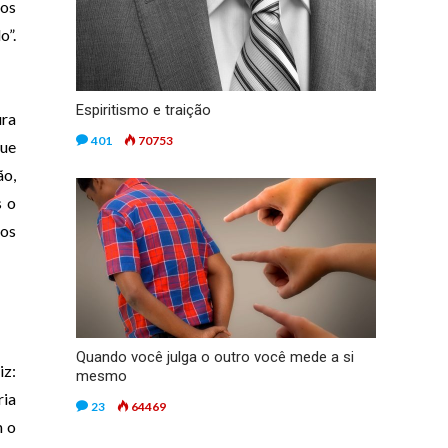
nos
o”.
Espiritismo e traição
ura
401
70753
que
ão,
s o
os
Quando você julga o outro você mede a si
iz:
mesmo
ria
23
64469
m o