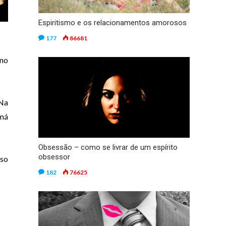
Espiritismo e os relacionamentos amorosos
177
86681
no
 Na
 má
Obsessão – como se livrar de um espírito
obsessor
sso
182
76625