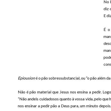
No E
diz 
E di
É o 
mani
desc
mani
pod
cons
Epiousion
é o pão sobressubstancial, ou “o pão além da 
Não é pão material que Jesus nos ensina a pedir. Log
“Não andeis cuidadosos quanto à vossa vida, pelo que h
nos ensinar a pedir pão a Deus para, um minuto depoi