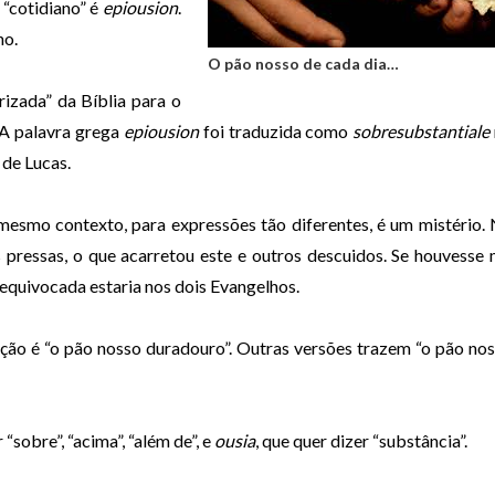
 “cotidiano” é
epiousion
.
ho.
O pão nosso de cada dia…
rizada” da Bíblia para o
, A palavra grega
epiousion
foi traduzida como
sobresubstantiale
 de Lucas.
mesmo contexto, para expressões tão diferentes, é um mistério.
 pressas, o que acarretou este e outros descuidos. Se houvesse
equivocada estaria nos dois Evangelhos.
ução é “o pão nosso duradouro”. Outras versões trazem “o pão no
“sobre”, “acima”, “além de”, e
ousia
, que quer dizer “substância”.