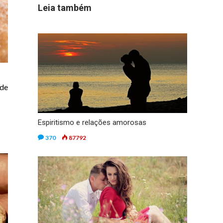
Leia também
 de
Espiritismo e relações amorosas
370
87792