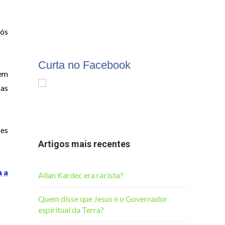
nós
Curta no Facebook
 em
 as
ões
Artigos mais recentes
a a
Allan Kardec era racista?
Quem disse que Jesus é o Governador
espiritual da Terra?