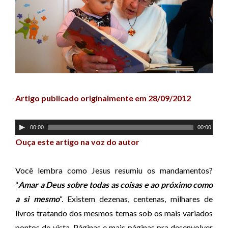
Artigo publicado originalmente em 28/09/2012
T
00:00
00:00
o
Ouça este artigo na voz do autor
c
a
Você lembra como Jesus resumiu os mandamentos?
d
“
Amar a Deus sobre todas as coisas e ao próximo como
o
a si mesmo
“. Existem dezenas, centenas, milhares de
r
livros tratando dos mesmos temas sob os mais variados
d
pontos de vista. Páginas e mais páginas pra desenvolver