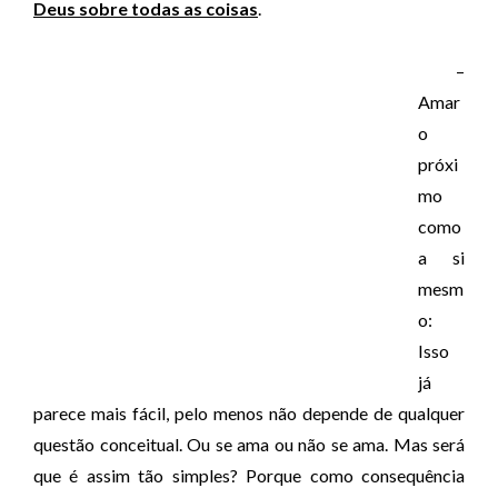
Deus sobre todas as coisas
.
–
Amar
o
próxi
mo
como
a si
mesm
o:
Isso
já
parece mais fácil, pelo menos não depende de qualquer
questão conceitual. Ou se ama ou não se ama. Mas será
que é assim tão simples? Porque como consequência