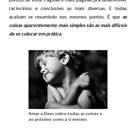
e
raciocínios e conclusões as mais diversas. E todas
á
acabam se resumindo nos mesmos pontos. É que
as
u
coisas aparentemente mais simples são as mais difíceis
d
de se colocar em prática
.
i
o
Amar a Deus sobre todas as coisas e
ao próximo como a si mesmo