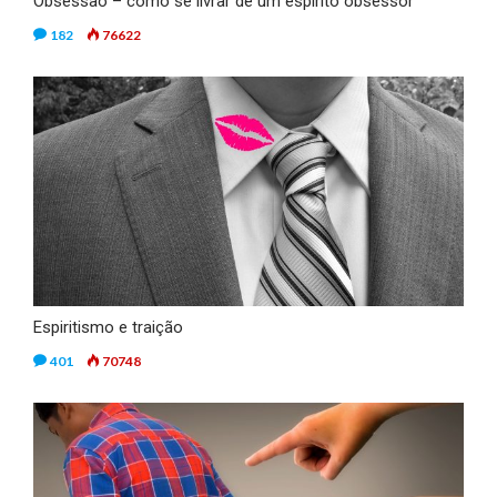
Obsessão – como se livrar de um espírito obsessor
182
76622
Espiritismo e traição
401
70748