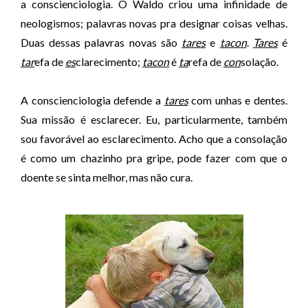
a conscienciologia. O Waldo criou uma infinidade de
neologismos; palavras novas pra designar coisas velhas.
Duas dessas palavras novas são
tares
e
tacon
.
Tares
é
ta
r
efa de
es
clarecimento;
tacon
é
ta
refa de
con
solação.
A conscienciologia defende a
tares
com unhas e dentes.
Sua missão é esclarecer. Eu, particularmente, também
sou favorável ao esclarecimento. Acho que a consolação
é como um chazinho pra gripe, pode fazer com que o
doente se sinta melhor, mas não cura.