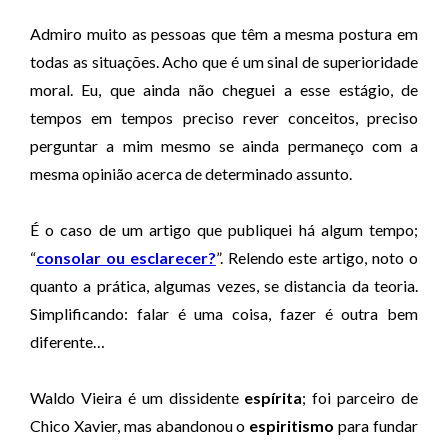
d
e
Admiro muito as pessoas que têm a mesma postura em
á
todas as situações. Acho que é um sinal de superioridade
u
moral. Eu, que ainda não cheguei a esse estágio, de
d
tempos em tempos preciso rever conceitos, preciso
i
perguntar a mim mesmo se ainda permaneço com a
o
mesma opinião acerca de determinado assunto.
É o caso de um artigo que publiquei há algum tempo;
“
consolar ou esclarecer?
”. Relendo este artigo, noto o
quanto a prática, algumas vezes, se distancia da teoria.
Simplificando: falar é uma coisa, fazer é outra bem
diferente…
Waldo Vieira é um dissidente
espírita
; foi parceiro de
Chico Xavier, mas abandonou o
espiritismo
para fundar