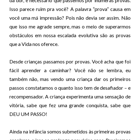
da dor, é necessário que passemos por inúmeras provas.
á
Isso parece ruim pra você? A palavra “prova” causa em
u
você uma má impressão? Pois não devia ser assim. Não
d
que isso me agrade sempre, mas o meio de superarmos
i
obstáculos em nossa escalada evolutiva são as provas
o
que a Vida nos oferece.
Desde crianças passamos por provas. Você acha que foi
fácil aprender a caminhar? Você não se lembra, eu
também não, mas vendo uma criança dar os primeiros
passos constatamos o quanto isso tem de desafiador – e
recompensador. A criança experimenta uma sensação de
vitória, sabe que fez uma grande conquista, sabe que
DEU UM PASSO!
Ainda na infância somos submetidos às primeiras provas