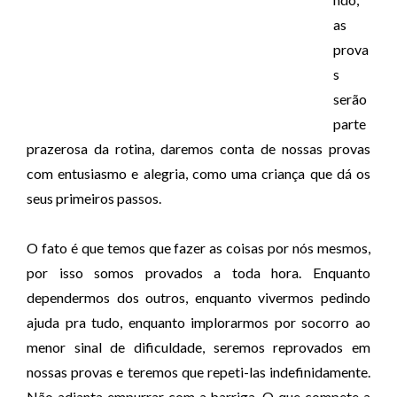
as
prova
s
serão
parte
prazerosa da rotina, daremos conta de nossas provas
com entusiasmo e alegria, como uma criança que dá os
seus primeiros passos.
O fato é que temos que fazer as coisas por nós mesmos,
por isso somos provados a toda hora. Enquanto
dependermos dos outros, enquanto vivermos pedindo
ajuda pra tudo, enquanto implorarmos por socorro ao
menor sinal de dificuldade, seremos reprovados em
nossas provas e teremos que repeti-las indefinidamente.
Não adianta empurrar com a barriga. O que compete a