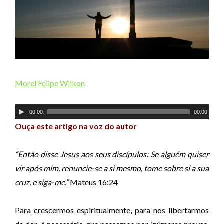
Morel Felipe Wilkon
T
00:00
00:00
o
Ouça este artigo na voz do autor
c
a
“Então disse Jesus aos seus discípulos: Se alguém quiser
d
vir após mim, renuncie-se a si mesmo, tome sobre si a sua
o
cruz, e siga-me.”
Mateus 16:24
r
d
Para crescermos espiritualmente, para nos libertarmos
e