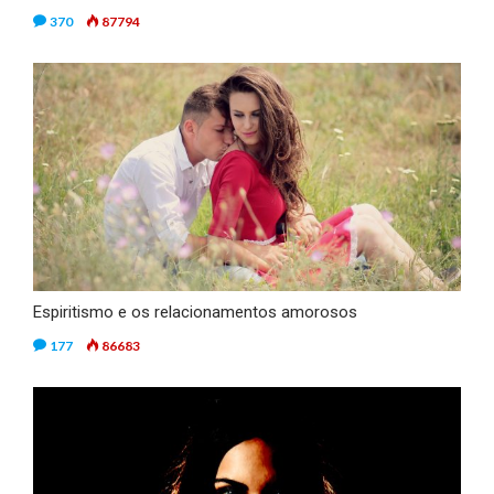
370
87794
Espiritismo e os relacionamentos amorosos
177
86683