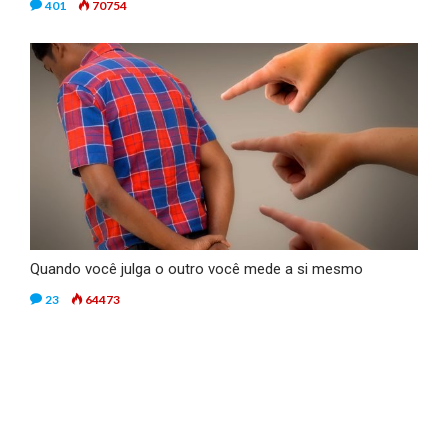
401
70754
Quando você julga o outro você mede a si mesmo
23
64473