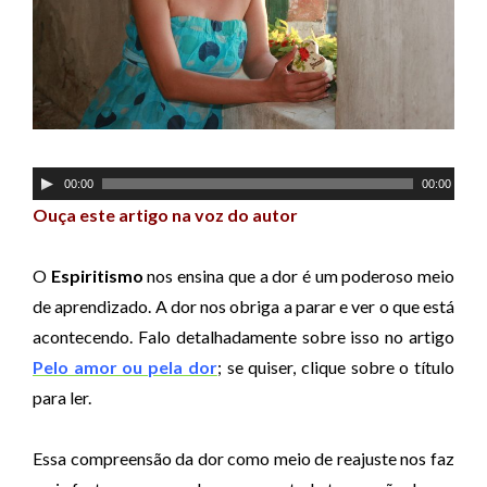
T
00:00
00:00
o
Ouça este artigo na voz do autor
c
a
O
Espiritismo
nos ensina que a dor é um poderoso meio
d
de aprendizado. A dor nos obriga a parar e ver o que está
o
acontecendo. Falo detalhadamente sobre isso no artigo
r
Pelo amor ou pela dor
; se quiser, clique sobre o título
d
para ler.
e
á
Essa compreensão da dor como meio de reajuste nos faz
u