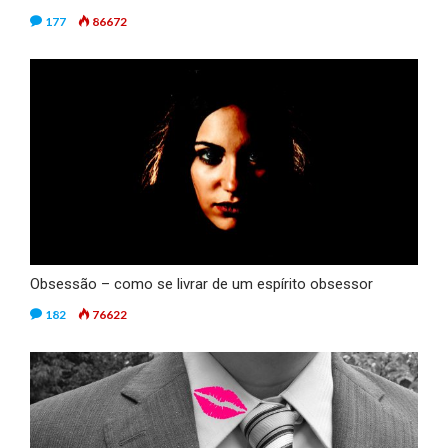
177
86672
Obsessão – como se livrar de um espírito obsessor
182
76622