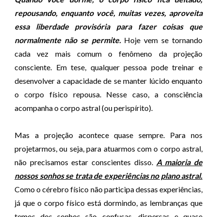
á
repousando, enquanto você, muitas vezes, aproveita
u
essa liberdade provisória para fazer coisas que
d
normalmente não se permite.
Hoje vem se tornando
i
cada vez mais comum o fenômeno da projeção
o
consciente. Em tese, qualquer pessoa pode treinar e
desenvolver a capacidade de se manter lúcido enquanto
o corpo físico repousa. Nesse caso, a consciência
acompanha o corpo astral (ou perispírito).
Mas a projeção acontece quase sempre. Para nos
projetarmos, ou seja, para atuarmos com o corpo astral,
não precisamos estar conscientes disso.
A maioria de
nossos sonhos se trata de experiências no plano astral.
Como o cérebro físico não participa dessas experiências,
já que o corpo físico está dormindo, as lembranças que
temos dos sonhos são confusas, dispersas e quase