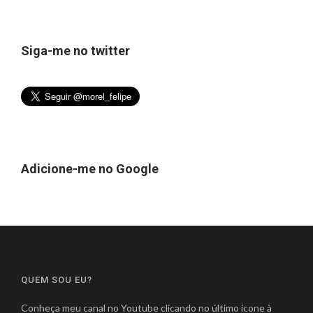
Siga-me no twitter
Adicione-me no Google
QUEM SOU EU?
Conheça meu canal no Youtube clicando no último ícone à