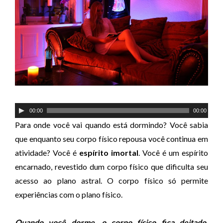
T
00:00
00:00
o
Para onde você vai quando está dormindo? Você sabia
c
que enquanto seu corpo físico repousa você continua em
a
atividade? Você é
espírito imortal
. Você é um espírito
d
encarnado, revestido dum corpo físico que dificulta seu
o
acesso ao plano astral. O corpo físico só permite
r
experiências com o plano físico.
d
e
Quando você dorme, o corpo físico fica deitado,