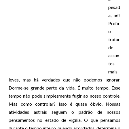
pesad
a, né?
Prefir
o
tratar
de
assun
tos
mais
leves, mas há verdades que não podemos ignorar.
Dorme-se grande parte da vida. É muito tempo. Esse
tempo não pode simplesmente fugir ao nosso controle.
Mas como controlar? Isso é quase óbvio. Nossas
atividades astrais seguem o padrão de nossos
pensamentos no estado de vigília. O que pensamos
durante o tempo inteiro, quando acordados, determina o