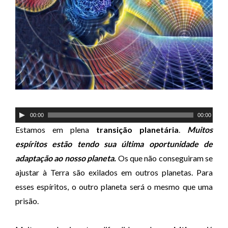
T
00:00
00:00
o
Estamos em plena
transição planetária
.
Muitos
c
espíritos estão tendo sua última oportunidade de
a
adaptação ao nosso planeta.
Os que não conseguiram se
d
ajustar à Terra são exilados em outros planetas. Para
o
esses espíritos, o outro planeta será o mesmo que uma
r
prisão.
d