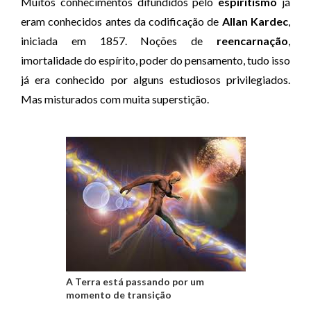
e
Muitos conhecimentos difundidos pelo
espiritismo
já
á
eram conhecidos antes da codificação de
Allan Kardec
,
u
iniciada em 1857. Noções de
reencarnação
,
d
imortalidade do espírito, poder do pensamento, tudo isso
i
já era conhecido por alguns estudiosos privilegiados.
o
Mas misturados com muita superstição.
A Terra está passando por um
momento de transição