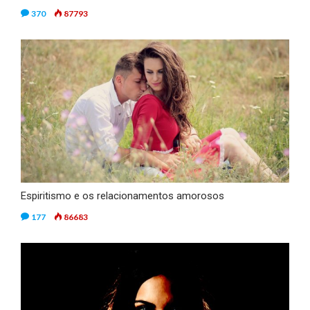
370
87793
Espiritismo e os relacionamentos amorosos
177
86683