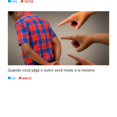
401
70754
Quando você julga o outro você mede a si mesmo
23
64472