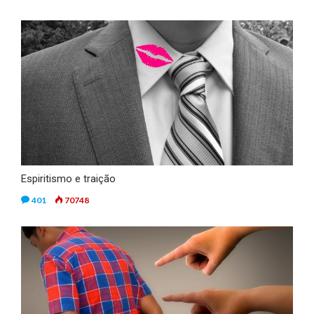
Espiritismo e traição
401
70748