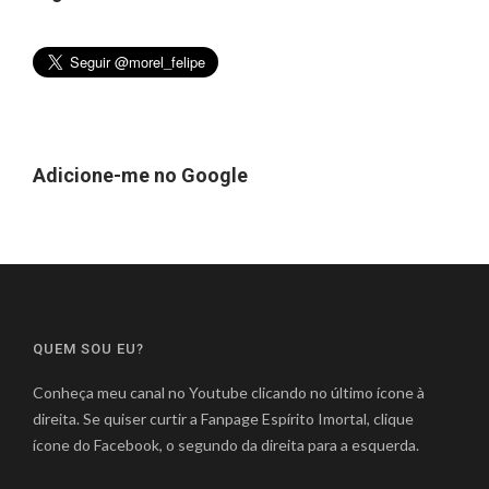
Adicione-me no Google
QUEM SOU EU?
Conheça meu canal no Youtube clicando no último ícone à
direita. Se quiser curtir a Fanpage Espírito Imortal, clique
ícone do Facebook, o segundo da direita para a esquerda.