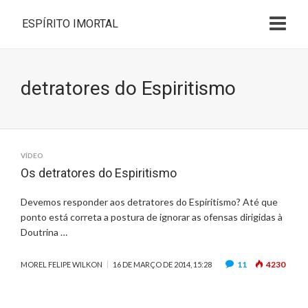
ESPÍRITO IMORTAL
detratores do Espiritismo
VÍDEO
Os detratores do Espiritismo
Devemos responder aos detratores do Espiritismo? Até que
ponto está correta a postura de ignorar as ofensas dirigidas à
Doutrina …
11
4230
MOREL FELIPE WILKON
16 DE MARÇO DE 2014, 15:28