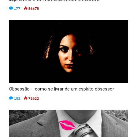
177
86678
Obsessão – como se livrar de um espírito obsessor
182
76622