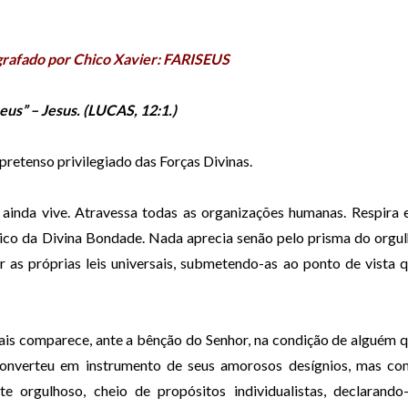
s
e
a
grafado por Chico Xavier: FARISEUS
s
s
eus” – Jesus. (LUCAS, 12:1.)
e
t
 pretenso privilegiado das
Forças Divinas.
a
s
ainda vive. Atravessa todas
as organizações humanas. Respira
p
ico da Divina Bondade. Nada aprecia senão pelo prisma do orgu
a
r as próprias leis universais, submetendo-as ao
ponto de vista 
r
a
c
is comparece, ante a bênção do Senhor, na condição de alguém 
i
onverteu em instrumento de seus amorosos desígnios, mas c
m
nte orgulhoso,
cheio de propósitos individualistas, declarando