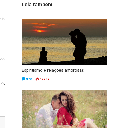
Leia também
ais
mas
Espiritismo e relações amorosas
370
87792
ia,