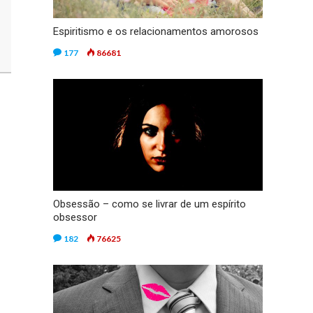
Espiritismo e os relacionamentos amorosos
177
86681
Obsessão – como se livrar de um espírito
obsessor
182
76625