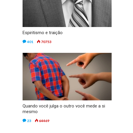
Espiritismo e traição
401
70753
Quando você julga o outro você mede a si
mesmo
23
64469