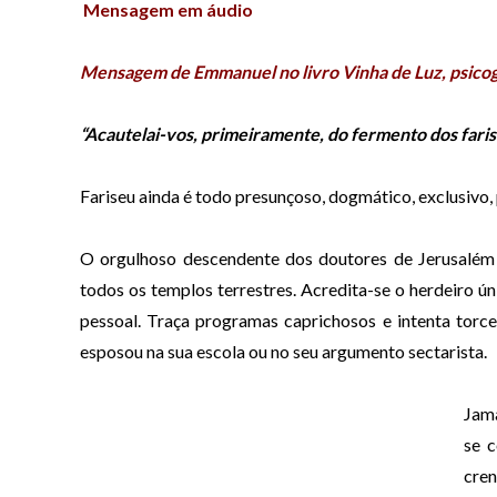
o
Mensagem em áudio
c
a
Mensagem de Emmanuel no livro Vinha de Luz, psico
d
o
“Acautelai-vos, primeiramente, do fermento dos faris
r
d
Fariseu ainda é todo presunçoso, dogmático, exclusivo,
e
á
O orgulhoso descendente dos doutores de Jerusalém 
u
todos os templos terrestres. Acredita-se o herdeiro
ún
d
pessoal. Traça
programas caprichosos e intenta torce
i
esposou na sua escola ou no seu argumento sectarista.
o
Jama
se
c
cre