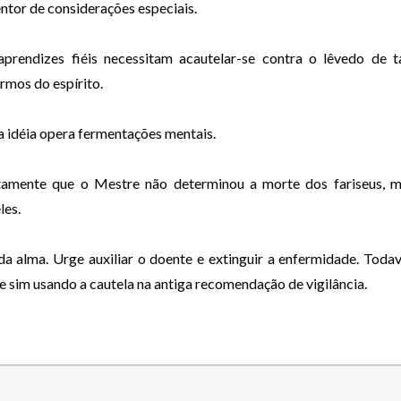
a
ntor de considerações especiais.
o
u
prendizes fiéis necessitam acautelar-se contra o lêvedo de t
p
ermos do
espírito.
a
r
 idéia opera fermentações mentais.
a
b
tamente que o Mestre não determinou a morte dos fariseus, 
a
les.
i
x
da alma. Urge auxiliar o
doente e extinguir a enfermidade. Todav
o
 e sim usando a cautela na antiga recomendação de vigilância.
p
a
r
a