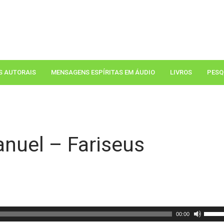
S AUTORAIS
MENSAGENS ESPÍRITAS EM ÁUDIO
LIVROS
PESQ
uel – Fariseus
U
00:00