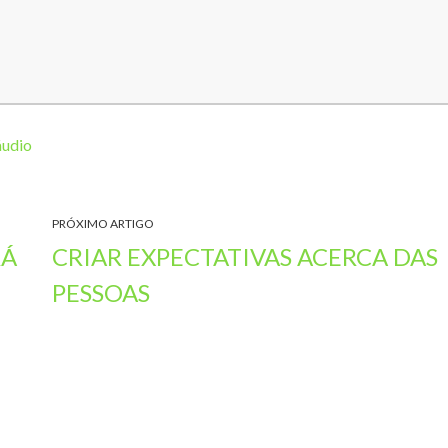
a
u
m
e
n
udio
t
a
r
PRÓXIMO ARTIGO
o
RÁ
CRIAR EXPECTATIVAS ACERCA DAS
u
PESSOAS
d
i
m
i
n
u