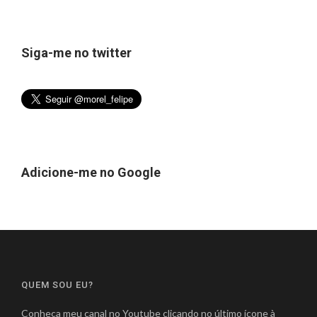
Siga-me no twitter
Adicione-me no Google
QUEM SOU EU?
Conheça meu canal no Youtube clicando no último ícone à