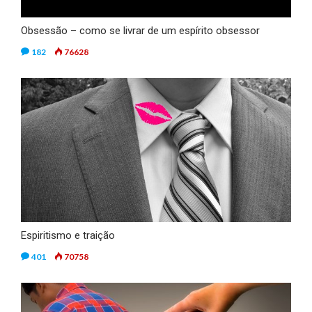
Obsessão – como se livrar de um espírito obsessor
182
76628
Espiritismo e traição
401
70758