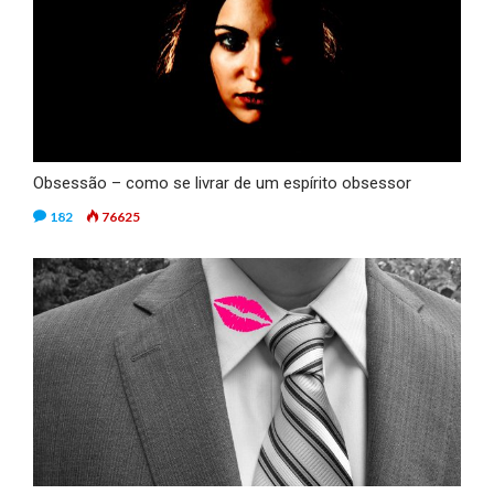
Obsessão – como se livrar de um espírito obsessor
182
76625